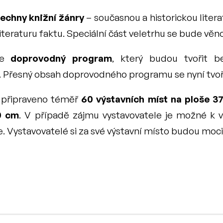
echny knižní žánry
 – současnou a historickou litera
i literaturu faktu. Speciální část veletrhu se bude vě
de 
doprovodný program
, který budou tvořit be
. Přesný obsah doprovodného programu se nyní tvoří
 připraveno téměř 
60 výstavních míst na ploše 3
0 cm
. V případě zájmu vystavovatele je možné k vý
e. Vystavovatelé si za své výstavní místo budou moci 