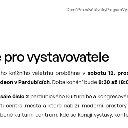
Domů
Pro návštěvníky
Program
Vys
 pro vystavovatele
ého knižního veletrhu proběhne v 
sobotu 12. pro
Ideon v Pardubicích
. Doba konání bude 
8:30 až 18:
 
sále číslo 2
 pardubického Kulturního a kongresového
sti centra města a které nabízí moderní prostor
bené kulturní centrum, kde se konají výstavy, konfe