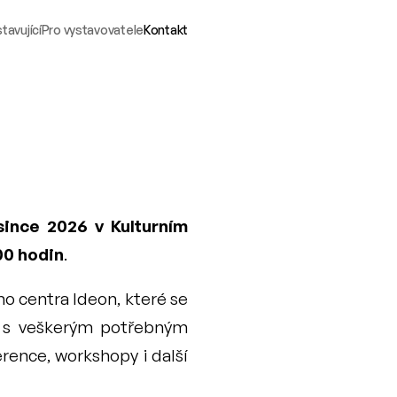
tavující
Pro vystavovatele
Kontakt
since 2026 v Kulturním 
00 hodin
.
 centra Ideon, které se 
y s veškerým potřebným 
rence, workshopy i další 